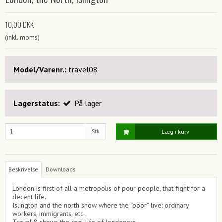
10,00 DKK
(inkl. moms)
Model/Varenr.:
travel08
Lagerstatus:
På lager
Stk
Læg i kurv
Beskrivelse
Downloads
London is first of all a metropolis of pour people, that fight for a
decent life.
Islington and the north show where the “poor” live: ordinary
workers, immigrants, etc.
Travel 8 shows the real life of londoners.