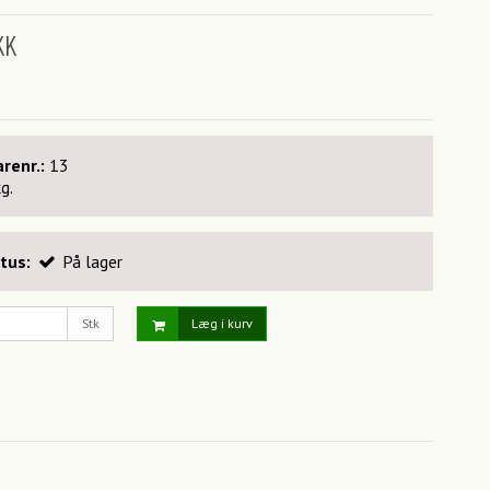
KK
renr.:
13
kg.
tus:
På lager
Stk
Læg i kurv