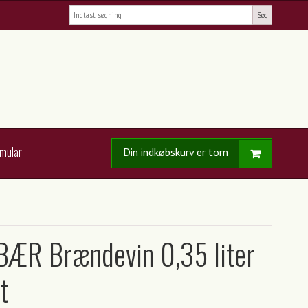
Søg
rmular
Din indkøbskurv er tom
ÆR Brændevin 0,35 liter
t