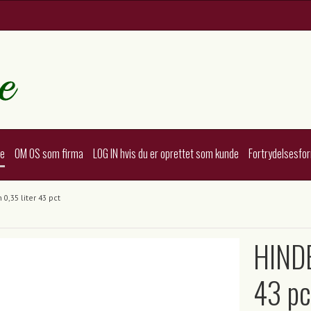
te
OM OS som firma
LOG IN hvis du er oprettet som kunde
Fortrydelsesfo
,35 liter 43 pct
HINDB
43 pc