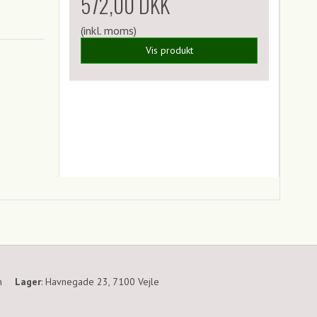
572,00 DKK
(inkl. moms)
Vis produkt
m
Lager
:
Havnegade 23, 7100 Vejle