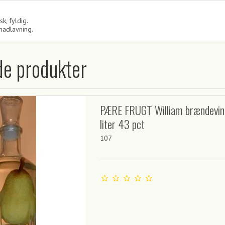
sk, fyldig.
l madlavning.
de produkter
PÆRE FRUGT William brændevin
liter 43 pct
107