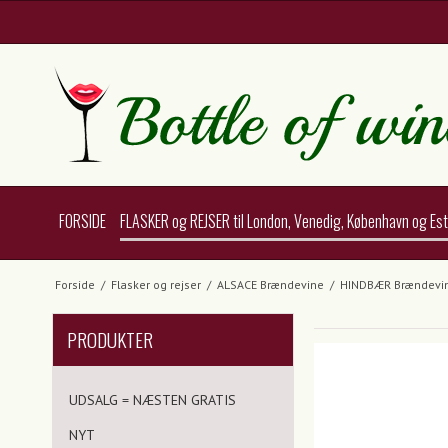
FORSIDE
FLASKER og REJSER til London, Venedig, København og Es
Forside
/
Flasker og rejser
/
ALSACE Brændevine
/
HINDBÆR Brændevin 0
PRODUKTER
UDSALG = NÆSTEN GRATIS
NYT