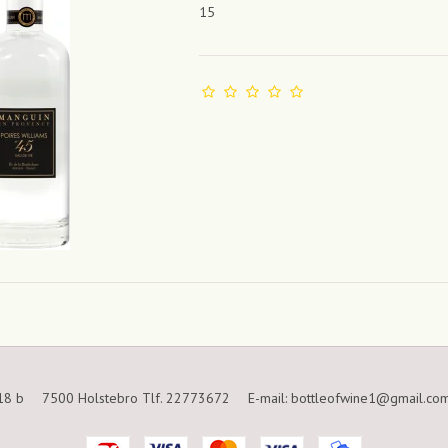
15
18 b
7500 Holstebro Tlf. 22773672
E-mail
:
bottleofwine1@gmail.co