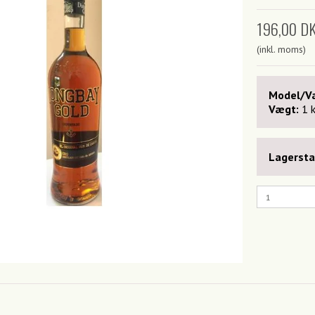
196,00 D
(inkl. moms)
Model/Va
Vægt:
1
Lagersta