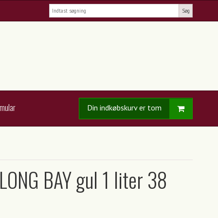
Søg
rmular
Din indkøbskurv er tom
ONG BAY gul 1 liter 38