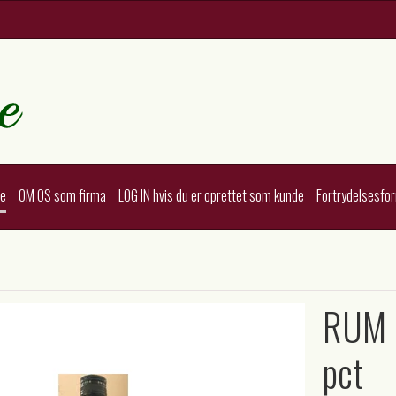
te
OM OS som firma
LOG IN hvis du er oprettet som kunde
Fortrydelsesfo
RUM L
pct