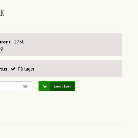
KK
renr.:
175b
kg.
tus:
På lager
Stk
Læg i kurv