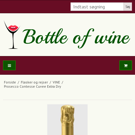
Søg
Forside
/
Flasker og rejser
/
VINE
/
Prosecco Contesse Cuvee Extra Dry