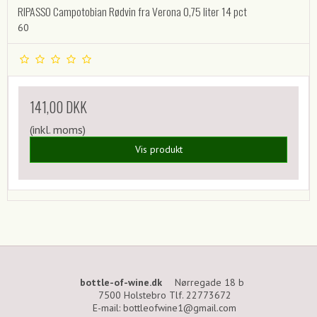
RIPASSO Campotobian Rødvin fra Verona 0,75 liter 14 pct
60
141,00 DKK
(inkl. moms)
Vis produkt
bottle-of-wine.dk
Nørregade 18 b
7500 Holstebro Tlf. 22773672
E-mail
:
bottleofwine1@gmail.com