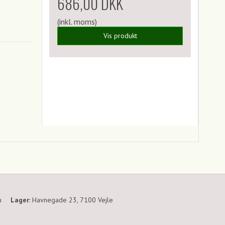
686,00 DKK
(inkl. moms)
Vis produkt
m
Lager
:
Havnegade 23, 7100 Vejle