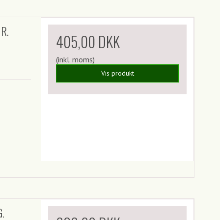
 R.
405,00 DKK
(inkl. moms)
Vis produkt
G.