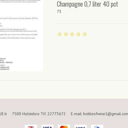
Champagne 0,7 liter 40 pct
73
18 b
7500 Holstebro Tlf. 22773672
E-mail
:
bottleofwine1@gmail.co