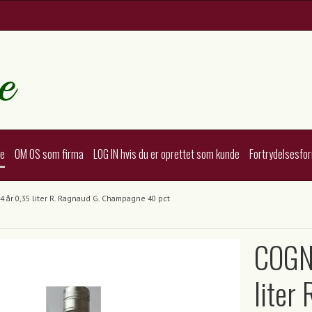
te
OM OS som firma
LOG IN hvis du er oprettet som kunde
Fortrydelsesfo
år 0,35 liter R. Ragnaud G. Champagne 40 pct
COGN
liter