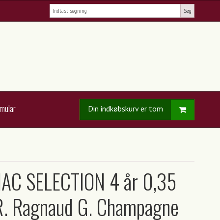
Søg
rmular
Din indkøbskurv er tom
AC SELECTION 4 år 0,35
 R. Ragnaud G. Champagne