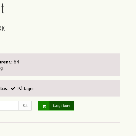
t
KK
renr.:
64
kg.
tus:
På lager
Stk
Læg i kurv