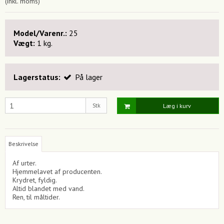
(inkl. moms)
Model/Varenr.:
25
Vægt:
1
kg.
Lagerstatus:
På lager
Stk
Læg i kurv
Beskrivelse
Af urter.
Hjemmelavet af producenten.
Krydret, fyldig.
Altid blandet med vand.
Ren, til måltider.