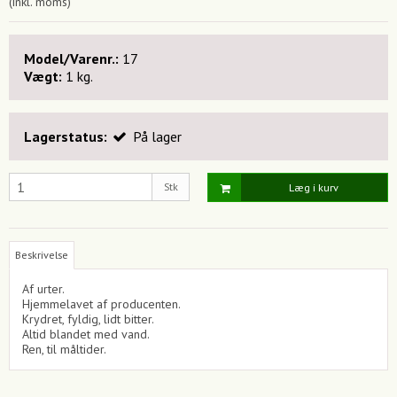
(inkl. moms)
Model/Varenr.:
17
Vægt:
1
kg.
Lagerstatus:
På lager
Stk
Læg i kurv
Beskrivelse
Af urter.
Hjemmelavet af producenten.
Krydret, fyldig, lidt bitter.
Altid blandet med vand.
Ren, til måltider.