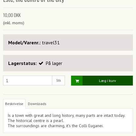
10,00 DKK
(inkl. moms)
Model/Varenr.:
travel31
Lagerstatus:
På lager
Stk
Læg i kurv
Beskrivelse
Downloads
Is a town with great and long history, many parts are intact today.
The historical centre is a pearl.
The surroundings are charming, it’s the Colli Euganei.