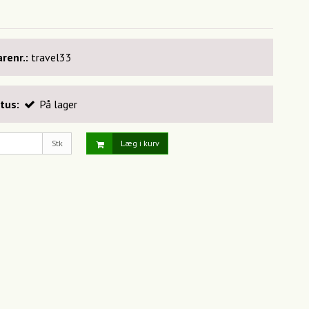
renr.:
travel33
tus:
På lager
Stk
Læg i kurv