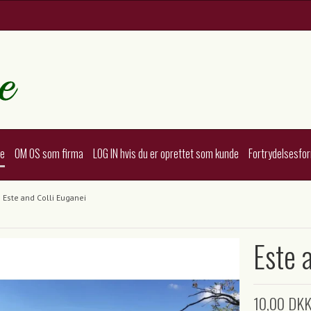
te
OM OS som firma
LOG IN hvis du er oprettet som kunde
Fortrydelsesfo
Este and Colli Euganei
Este 
10,00 DK