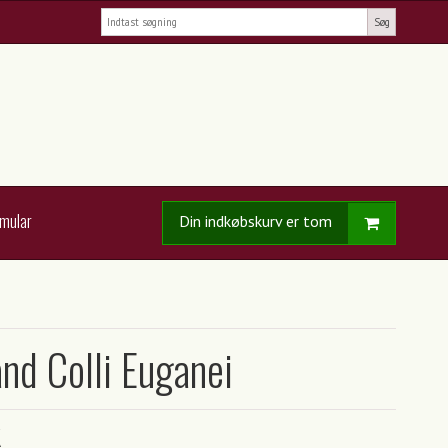
Søg
rmular
Din indkøbskurv er tom
and Colli Euganei
K