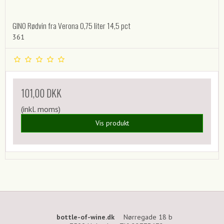
GINO Rødvin fra Verona 0,75 liter 14,5 pct
361
101,00 DKK
(inkl. moms)
Vis produkt
bottle-of-wine.dk
Nørregade 18 b