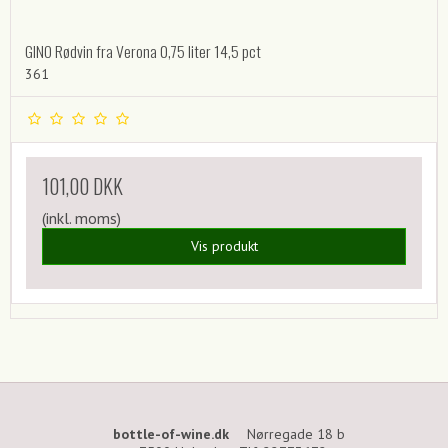
GINO Rødvin fra Verona 0,75 liter 14,5 pct
361
101,00 DKK
(inkl. moms)
Vis produkt
bottle-of-wine.dk
Nørregade 18 b